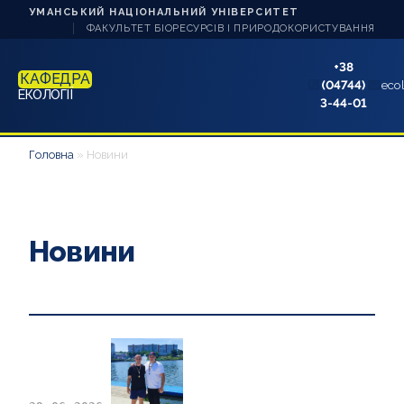
УМАНСЬКИЙ НАЦІОНАЛЬНИЙ УНІВЕРСИТЕТ
ФАКУЛЬТЕТ БІОРЕСУРСІВ І ПРИРОДОКОРИСТУВАННЯ
+38
КАФЕДРА
(04744)
eco
ЕКОЛОГІЇ
3-44-01
ПРО КАФЕДРУ
Головна
»
Новини
НАУКА ТА ІННОВАЦІЇ
СТУДЕНТУ
Новини
НАВЧАННЯ
АБІТУРІЄНТУ
АКРЕДИТАЦІЇ
АСПІРАНТУ