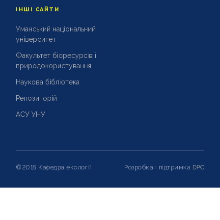
ІНШІ САЙТИ
Уманський національний
університет
Факультет біоресурсів і
природокористування
Наукова бібліотека
Репозиторій
АСУ УНУ
©2015 Кафедра екології
Розробка і підтримка
DPC