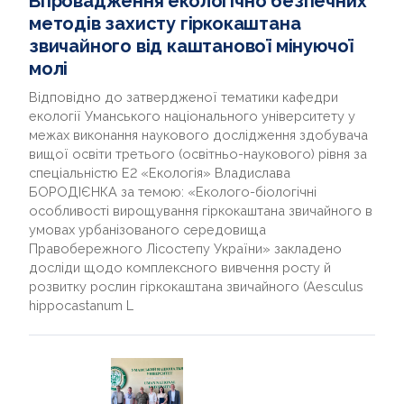
Впровадження екологічно безпечних
методів захисту гіркокаштана
звичайного від каштанової мінуючої
молі
Відповідно до затвердженої тематики кафедри
екології Уманського національного університету у
межах виконання наукового дослідження здобувача
вищої освіти третього (освітньо-наукового) рівня за
спеціальністю Е2 «Екологія» Владислава
БОРОДІЄНКА за темою: «Еколого-біологічні
особливості вирощування гіркокаштана звичайного в
умовах урбанізованого середовища
Правобережного Лісостепу України» закладено
досліди щодо комплексного вивчення росту й
розвитку рослин гіркокаштана звичайного (Aesculus
hippocastanum L