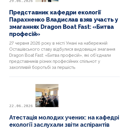
29.06.2026
НОВИНИ
Представник кафедри екології
Парахненко Владислав взяв участь у
ДОКУМЕНТИ ТА АРХІВИ
змаганнях Dragon Boat Fast: «Битва
професій»
ДОПОМОГА АВТОРУ
27 червня 2026 року в місті Умані на набережній
Осташівського ставу відбулися видовищні змагання
INTERNATIONAL PROJECT
Dragon Boat Fast: «Битва професій», які об’єднали
представників різних професійних спільнот у
ВИПУСКНИКИ
захопливій боротьбі за першість
22.06.2026
Атестація молодих учених: на кафедрі
екології заслухали звіти аспірантів