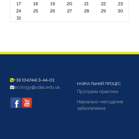
17
18
19
20
21
22
23
24
25
26
27
28
29
30
31
+38 (04744) 3-44-01
НАВЧАЛЬНИЙ ПРОЦЕС
ecology@udau.edu.ua
Програми практики
Навчально-методичне
забезпечення