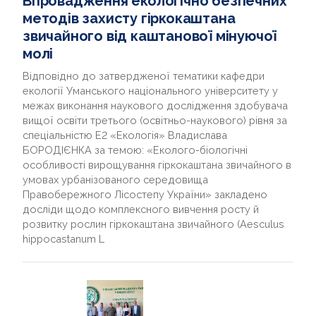
Впровадження екологічно безпечних
методів захисту гіркокаштана
звичайного від каштанової мінуючої
молі
Відповідно до затвердженої тематики кафедри
екології Уманського національного університету у
межах виконання наукового дослідження здобувача
вищої освіти третього (освітньо-наукового) рівня за
спеціальністю Е2 «Екологія» Владислава
БОРОДІЄНКА за темою: «Еколого-біологічні
особливості вирощування гіркокаштана звичайного в
умовах урбанізованого середовища
Правобережного Лісостепу України» закладено
досліди щодо комплексного вивчення росту й
розвитку рослин гіркокаштана звичайного (Aesculus
hippocastanum L