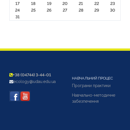
17
18
19
20
21
22
23
24
25
26
27
28
29
30
31
+38 (04744) 3-44-01
НАВЧАЛЬНИЙ ПРОЦЕС
ecology@udau.edu.ua
Програми практики
Навчально-методичне
забезпечення