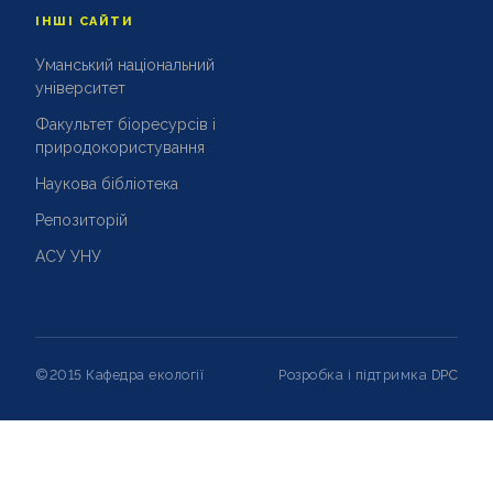
ІНШІ САЙТИ
Уманський національний
університет
Факультет біоресурсів і
природокористування
Наукова бібліотека
Репозиторій
АСУ УНУ
©2015 Кафедра екології
Розробка і підтримка
DPC