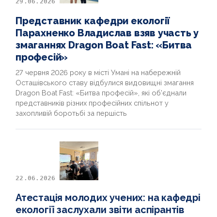
29.06.2026
НОВИНИ
Представник кафедри екології
Парахненко Владислав взяв участь у
ДОКУМЕНТИ ТА АРХІВИ
змаганнях Dragon Boat Fast: «Битва
професій»
ДОПОМОГА АВТОРУ
27 червня 2026 року в місті Умані на набережній
Осташівського ставу відбулися видовищні змагання
INTERNATIONAL PROJECT
Dragon Boat Fast: «Битва професій», які об’єднали
представників різних професійних спільнот у
ВИПУСКНИКИ
захопливій боротьбі за першість
22.06.2026
Атестація молодих учених: на кафедрі
екології заслухали звіти аспірантів