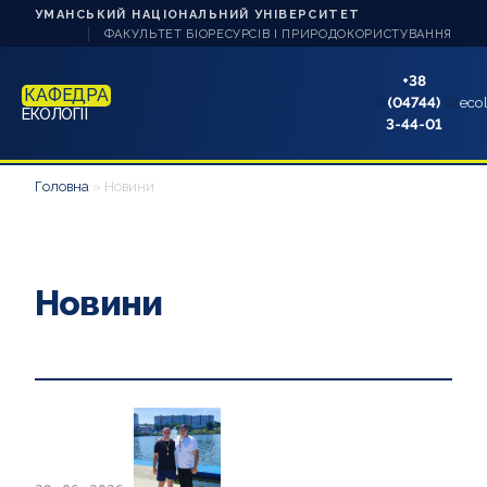
УМАНСЬКИЙ НАЦІОНАЛЬНИЙ УНІВЕРСИТЕТ
ФАКУЛЬТЕТ БІОРЕСУРСІВ І ПРИРОДОКОРИСТУВАННЯ
+38
КАФЕДРА
(04744)
eco
ЕКОЛОГІЇ
3-44-01
ПРО КАФЕДРУ
Головна
»
Новини
НАУКА ТА ІННОВАЦІЇ
СТУДЕНТУ
Новини
НАВЧАННЯ
АБІТУРІЄНТУ
АКРЕДИТАЦІЇ
АСПІРАНТУ