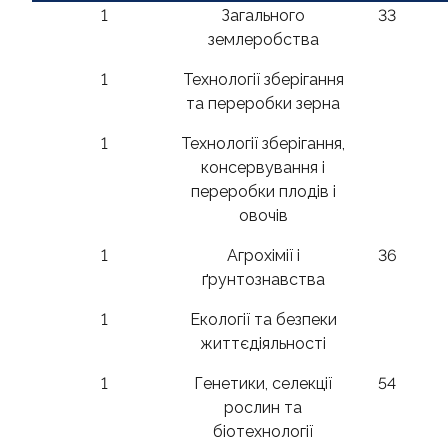
1
Загального
33
землеробства
1
Технології зберігання
та переробки зерна
1
Технології зберігання,
консервування і
переробки плодів і
овочів
1
Агрохімії і
36
ґрунтознавства
1
Екології та безпеки
життєдіяльності
1
Генетики, селекції
54
рослин та
біотехнології