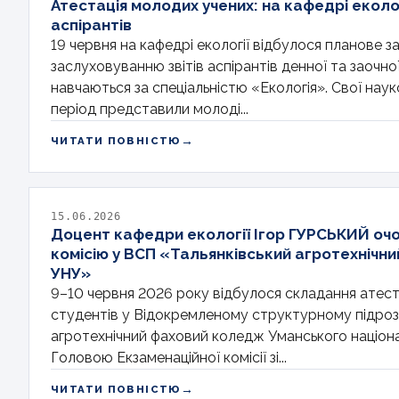
Атестація молодих учених: на кафедрі еколог
аспірантів
19 червня на кафедрі екології відбулося планове з
заслуховуванню звітів аспірантів денної та заочної
навчаються за спеціальністю «Екологія». Свої наук
період представили молоді...
→
ЧИТАТИ ПОВНІСТЮ
15.06.2026
Доцент кафедри екології Ігор ГУРСЬКИЙ оч
комісію у ВСП «Тальянківський агротехнічн
УНУ»
9–10 червня 2026 року відбулося складання атеста
студентів у Відокремленому структурному підрозд
агротехнічний фаховий коледж Уманського націона
Головою Екзаменаційної комісії зі...
→
ЧИТАТИ ПОВНІСТЮ