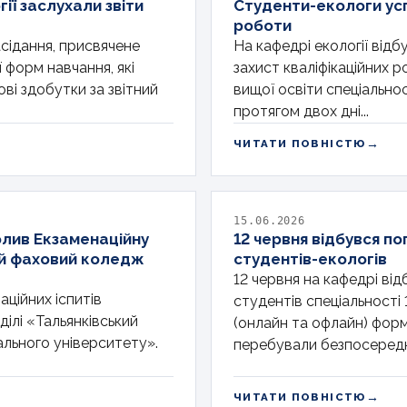
ії заслухали звіти
Студенти-екологи усп
роботи
асідання, присвячене
На кафедрі екології від
 форм навчання, які
захист кваліфікаційних р
ові здобутки за звітний
вищої освіти спеціальнос
протягом двох дні...
→
ЧИТАТИ ПОВНІСТЮ
15.06.2026
олив Екзаменаційну
12 червня відбувся по
ий фаховий коледж
студентів-екологів
12 червня на кафедрі від
ційних іспитів
студентів спеціальності 
ілі «Тальянківський
(онлайн та офлайн) форма
льного університету».
перебували безпосереднь
→
ЧИТАТИ ПОВНІСТЮ