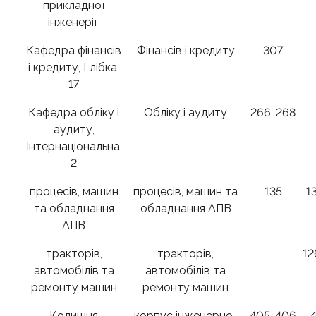
прикладної
інженерії
Кафедра фінансів
Фінансів і кредиту
307
і кредиту, Глібка,
17
Кафедра обліку і
Обліку і аудиту
266, 268
аудиту,
Інтернаціональна,
2
процесів, машин
процесів, машин та
135
13
та обладнання
обладнання АПВ
АПВ
тракторів,
тракторів,
12
автомобілів та
автомобілів та
ремонту машин
ремонту машин
Колишня
корпус інженерно-
405, 406
4