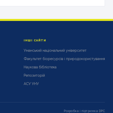
ІНШІ САЙТИ
Уманський національний університет
Факультет біоресурсів і природокористування
Наукова бібліотека
Репозиторій
АСУ УНУ
Розробка і підтримка
DPC