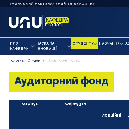
УМАНСЬКИЙ НАЦІОНАЛЬНИЙ УНІВЕРСИТЕТ
КАФЕДРА
ЕКОЛОГІЇ
ПРО
НАУКА ТА
СТУДЕНТУ
НАВЧАННЯ
А
КАФЕДРУ
ІННОВАЦІЇ
Головна
»
Студенту
»
Аудиторний фонд
Аудиторний фонд
корпус
кафедра
лекційні