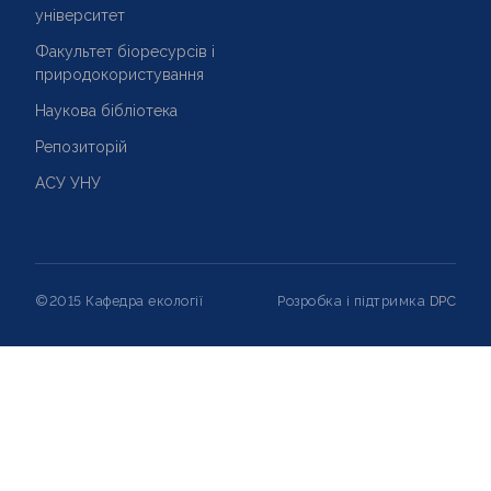
університет
Факультет біоресурсів і
природокористування
Наукова бібліотека
Репозиторій
АСУ УНУ
©2015 Кафедра екології
Розробка і підтримка
DPC