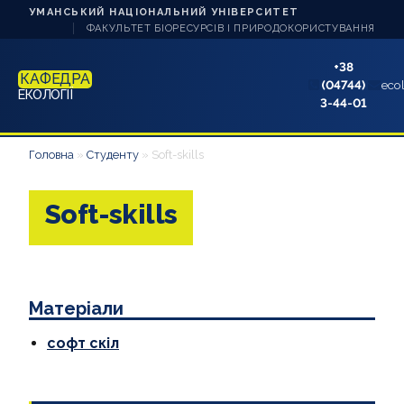
УМАНСЬКИЙ НАЦІОНАЛЬНИЙ УНІВЕРСИТЕТ
ФАКУЛЬТЕТ БІОРЕСУРСІВ І ПРИРОДОКОРИСТУВАННЯ
+38
КАФЕДРА
(04744)
eco
ЕКОЛОГІЇ
3-44-01
ПРО КАФЕДРУ
Головна
»
Студенту
»
Soft-skills
НАУКА ТА ІННОВАЦІЇ
Soft-skills
СТУДЕНТУ
НАВЧАННЯ
Матеріали
АБІТУРІЄНТУ
софт скіл
АКРЕДИТАЦІЇ
АСПІРАНТУ