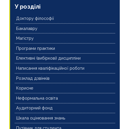
У розділі
НОВИНИ
Доктору філософії
ДОКУМЕНТИ ТА АРХІВИ
Бакалавру
ДОПОМОГА АВТОРУ
Магістру
Програми практики
INTERNATIONAL PROJECT
Елективні (вибіркові) дисципліни
ВИПУСКНИКИ
Написання кваліфікаційної роботи
Розклад дзвінків
Корисне
Неформальна освіта
Аудиторний фонд
Шкала оцінювання знань
Путівник для студента