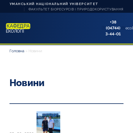
УМАНСЬКИЙ НАЦІОНАЛЬНИЙ УНІВЕРСИТЕТ
ФАКУЛЬТЕТ БІОРЕСУРСІВ І ПРИРОДОКОРИСТУВАННЯ
+38
КАФЕДРА
(04744)
eco
ЕКОЛОГІЇ
3-44-01
ПРО КАФЕДРУ
Головна
»
Новини
НАУКА ТА ІННОВАЦІЇ
СТУДЕНТУ
Новини
НАВЧАННЯ
АБІТУРІЄНТУ
АКРЕДИТАЦІЇ
АСПІРАНТУ