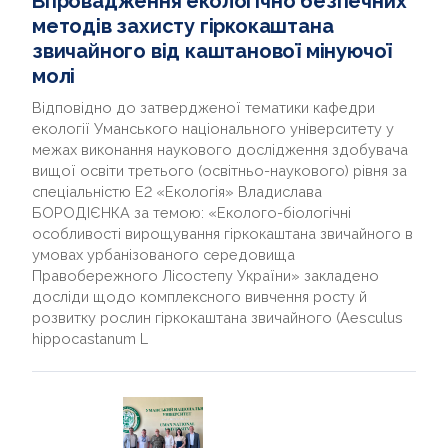
Впровадження екологічно безпечних
методів захисту гіркокаштана
звичайного від каштанової мінуючої
молі
Відповідно до затвердженої тематики кафедри
екології Уманського національного університету у
межах виконання наукового дослідження здобувача
вищої освіти третього (освітньо-наукового) рівня за
спеціальністю Е2 «Екологія» Владислава
БОРОДІЄНКА за темою: «Еколого-біологічні
особливості вирощування гіркокаштана звичайного в
умовах урбанізованого середовища
Правобережного Лісостепу України» закладено
досліди щодо комплексного вивчення росту й
розвитку рослин гіркокаштана звичайного (Aesculus
hippocastanum L