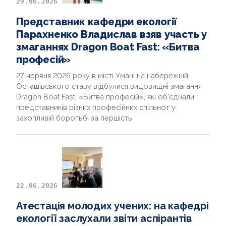
29.06.2026
НОВИНИ
Представник кафедри екології
Парахненко Владислав взяв участь у
ДОКУМЕНТИ ТА АРХІВИ
змаганнях Dragon Boat Fast: «Битва
професій»
ДОПОМОГА АВТОРУ
27 червня 2026 року в місті Умані на набережній
Осташівського ставу відбулися видовищні змагання
INTERNATIONAL PROJECT
Dragon Boat Fast: «Битва професій», які об’єднали
представників різних професійних спільнот у
ВИПУСКНИКИ
захопливій боротьбі за першість
22.06.2026
Атестація молодих учених: на кафедрі
екології заслухали звіти аспірантів