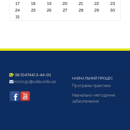
17
18
19
20
21
22
23
24
25
26
27
28
29
30
31
+38 (04744) 3-44-01
НАВЧАЛЬНИЙ ПРОЦЕС
ecology@udau.edu.ua
Програми практики
Навчально-методичне
забезпечення