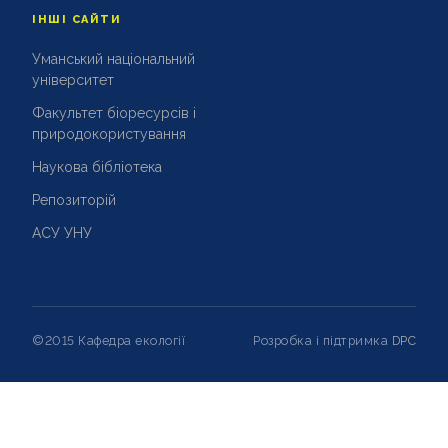
ІНШІ САЙТИ
Уманський національний
університет
Факультет біоресурсів і
природокористування
Наукова бібліотека
Репозиторій
АСУ УНУ
©2015 Кафедра екології
Розробка і підтримка
DPC