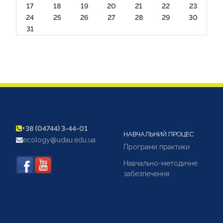
17
18
19
20
21
22
23
24
25
26
27
28
29
30
31
+38 (04744) 3-44-01
НАВЧАЛЬНИЙ ПРОЦЕС
ecology@udau.edu.ua
Програми практики
Навчально-методичне
забезпечення