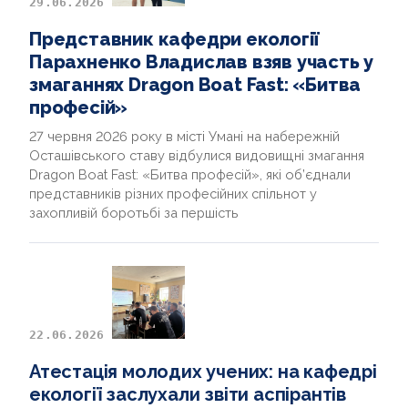
29.06.2026
НОВИНИ
Представник кафедри екології
Парахненко Владислав взяв участь у
ДОКУМЕНТИ ТА АРХІВИ
змаганнях Dragon Boat Fast: «Битва
професій»
ДОПОМОГА АВТОРУ
27 червня 2026 року в місті Умані на набережній
Осташівського ставу відбулися видовищні змагання
INTERNATIONAL PROJECT
Dragon Boat Fast: «Битва професій», які об’єднали
представників різних професійних спільнот у
ВИПУСКНИКИ
захопливій боротьбі за першість
22.06.2026
Атестація молодих учених: на кафедрі
екології заслухали звіти аспірантів