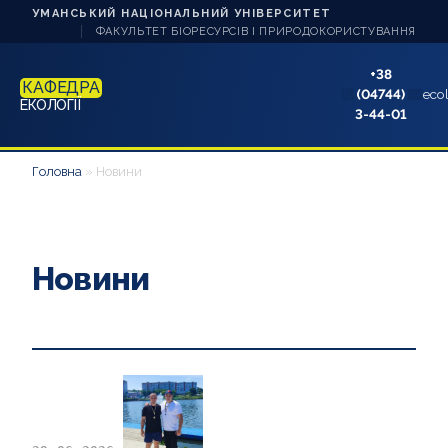
УМАНСЬКИЙ НАЦІОНАЛЬНИЙ УНІВЕРСИТЕТ
ФАКУЛЬТЕТ БІОРЕСУРСІВ І ПРИРОДОКОРИСТУВАННЯ
+38
КАФЕДРА
(04744)
eco
ЕКОЛОГІЇ
3-44-01
ПРО КАФЕДРУ
Головна
»
Новини
НАУКА ТА ІННОВАЦІЇ
СТУДЕНТУ
Новини
НАВЧАННЯ
АБІТУРІЄНТУ
АКРЕДИТАЦІЇ
АСПІРАНТУ