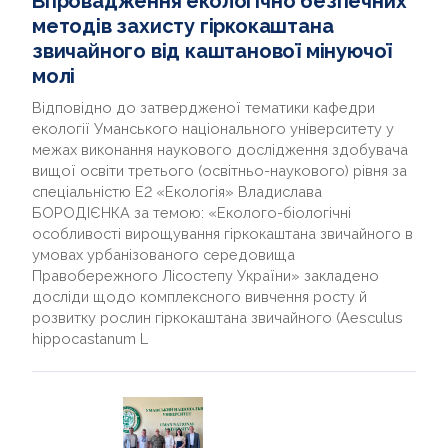
Впровадження екологічно безпечних
методів захисту гіркокаштана
звичайного від каштанової мінуючої
молі
Відповідно до затвердженої тематики кафедри
екології Уманського національного університету у
межах виконання наукового дослідження здобувача
вищої освіти третього (освітньо-наукового) рівня за
спеціальністю Е2 «Екологія» Владислава
БОРОДІЄНКА за темою: «Еколого-біологічні
особливості вирощування гіркокаштана звичайного в
умовах урбанізованого середовища
Правобережного Лісостепу України» закладено
досліди щодо комплексного вивчення росту й
розвитку рослин гіркокаштана звичайного (Aesculus
hippocastanum L