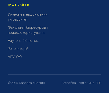
ІНШІ САЙТИ
Уманський національний
університет
Факультет біоресурсів і
природокористування
Наукова бібліотека
Репозиторій
АСУ УНУ
©2015 Кафедра екології
Розробка і підтримка
DPC