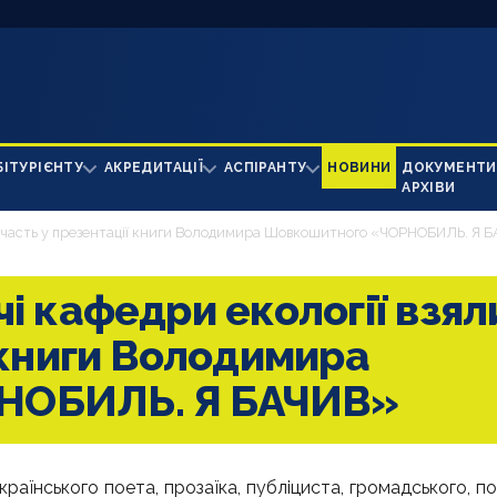
БІТУРІЄНТУ
АКРЕДИТАЦІЇ
АСПІРАНТУ
НОВИНИ
ДОКУМЕНТИ
АРХІВИ
и участь у презентації книги Володимира Шовкошитного «ЧОРНОБИЛЬ. Я 
і кафедри екології взял
 книги Володимира
НОБИЛЬ. Я БАЧИВ»
раїнського поета, прозаїка, публіциста, громадського, по