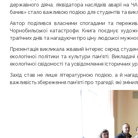
державного діяча, ліквідатора наслідків аварії н
бачив» стало важливою подією для студентів та викла
Автор поділився власними спогадами та переживан
Чорнобильської катастрофи. Книга поєднує худож
трагічних днів та нагадуючи про ціну людської мужност
Презентація викликала жвавий інтерес серед студент
екологічної політики та культури пам’яті. Викладач
екологічної свідомості та усвідомлення історичних ур
Захід став не лише літературною подією, а й нагад
важливість збереження пам’яті про трагедії, які змінили