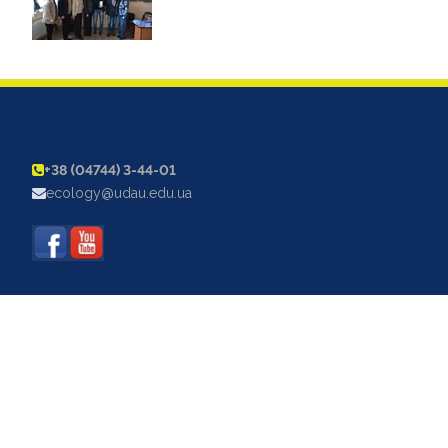
+38 (04744) 3-44-01
ecology@udau.edu.ua
©2015 Кафедра екології