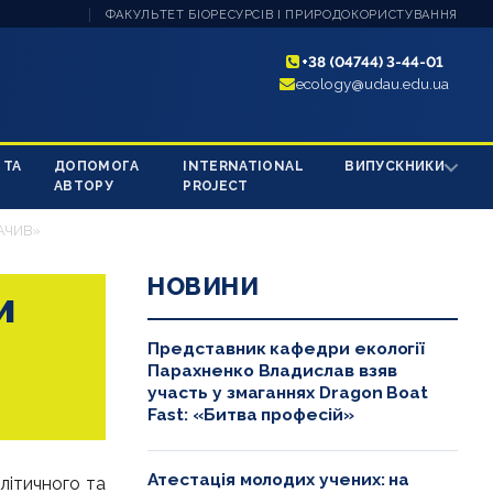
ФАКУЛЬТЕТ БІОРЕСУРСІВ І ПРИРОДОКОРИСТУВАННЯ
+38 (04744) 3-44-01
ecology@udau.edu.ua
 ТА
ДОПОМОГА
INTERNATIONAL
ВИПУСКНИКИ
АВТОРУ
PROJECT
БАЧИВ»
НОВИНИ
и
Представник кафедри екології
Парахненко Владислав взяв
участь у змаганнях Dragon Boat
Fast: «Битва професій»
Атестація молодих учених: на
літичного та