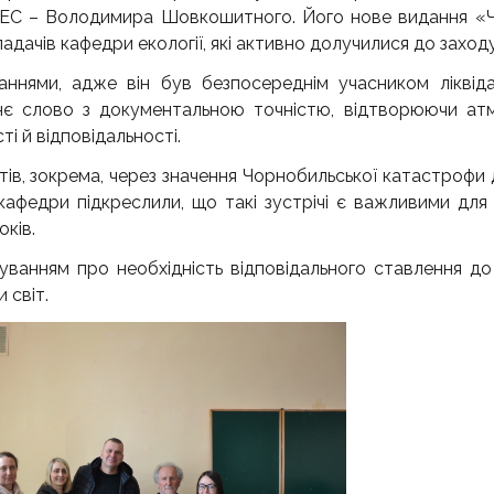
а ЧАЕС – Володимира Шовкошитного. Його нове видання «
дачів кафедри екології, які активно долучилися до заходу
нями, адже він був безпосереднім учасником ліквідаці
нє слово з документальною точністю, відтворюючи ат
і й відповідальності.
ів, зокрема, через значення Чорнобильської катастрофи 
і кафедри підкреслили, що такі зустрічі є важливими дл
оків.
уванням про необхідність відповідального ставлення до
 світ.