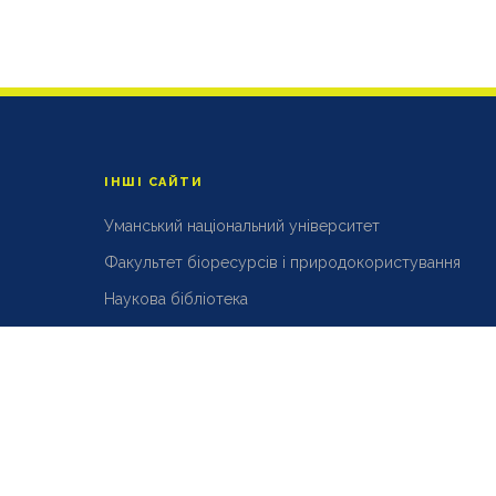
ІНШІ САЙТИ
Уманський національний університет
Факультет біоресурсів і природокористування
Наукова бібліотека
Репозиторій
АСУ УНУ
Розробка і підтримка
DPC