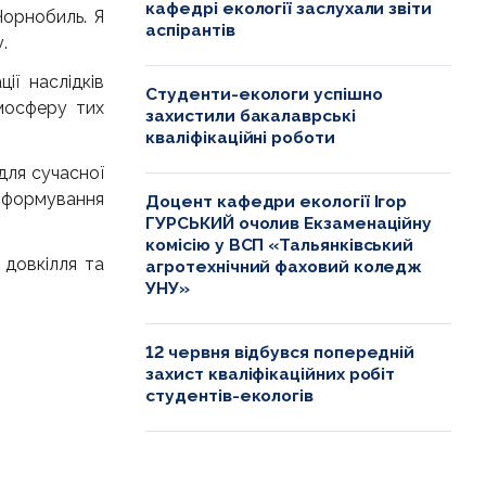
кафедрі екології заслухали звіти
Чорнобиль. Я
аспірантів
.
ї наслідків
Студенти-екологи успішно
мосферу тих
захистили бакалаврські
кваліфікаційні роботи
для сучасної
я формування
Доцент кафедри екології Ігор
ГУРСЬКИЙ очолив Екзаменаційну
комісію у ВСП «Тальянківський
 довкілля та
агротехнічний фаховий коледж
УНУ»
12 червня відбувся попередній
захист кваліфікаційних робіт
студентів-екологів