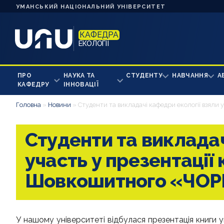
УМАНСЬКИЙ НАЦІОНАЛЬНИЙ УНІВЕРСИТЕТ
КАФЕДРА
ЕКОЛОГІЇ
ПРО
НАУКА ТА
СТУДЕНТУ
НАВЧАННЯ
А
КАФЕДРУ
ІННОВАЦІЇ
Головна
»
Новини
»
Студенти та викладачі кафедри екології взял
Студенти та викладач
участь у презентації
Шовкошитного «ЧОР
У нашому університеті відбулася презентація книги ук