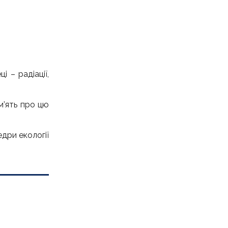
 – радіації,
м’ять про цю
дри екології