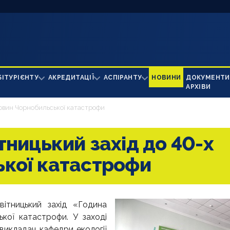
БІТУРІЄНТУ
АКРЕДИТАЦІЇ
АСПІРАНТУ
НОВИНИ
ДОКУМЕНТИ
АРХІВИ
ковин Чорнобильської катастрофи
ницький захід до 40-х
ької катастрофи
вітницький захід «Година
кої катастрофи. У заході
викладач кафедри екології