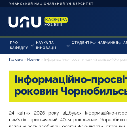
УМАНСЬКИЙ НАЦІОНАЛЬНИЙ УНІВЕРСИТЕТ
КАФЕДРА
ЕКОЛОГІЇ
ПРО
НАУКА ТА
СТУДЕНТУ
НАВЧАННЯ
А
КАФЕДРУ
ІННОВАЦІЇ
Головна
»
Новини
»
Інформаційно-просвітницький захід до 40-х ро
Інформаційно-просвіт
роковин Чорнобильс
24 квітня 2026 року відбувся інформаційно-прос
пам’яті», присвячений 40-м роковинам Чорнобильсь
взяли участь здобувачі освіти факультету, старший 