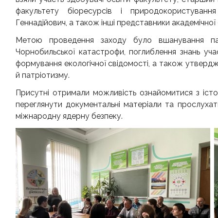
факультету біоресурсів і природокористуванн
Геннадійович, а також інші представники академічної 
Метою проведення заходу було вшанування пам’
Чорнобильської катастрофи, поглиблення знань учасн
формування екологічної свідомості, а також утвердж
й патріотизму.
Присутні отримали можливість ознайомитися з істо
переглянути документальні матеріали та прослухати
міжнародну ядерну безпеку.