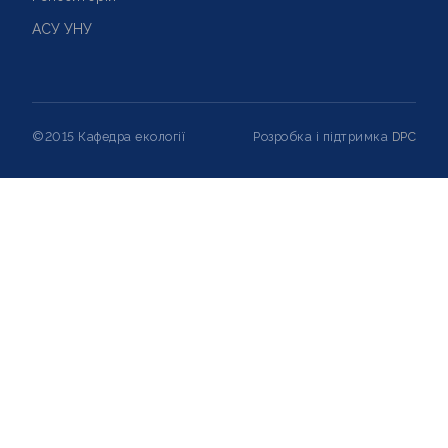
АСУ УНУ
©2015 Кафедра екології
Розробка і підтримка
DPC