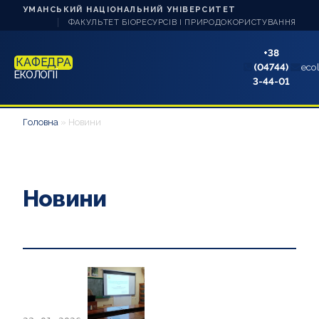
УМАНСЬКИЙ НАЦІОНАЛЬНИЙ УНІВЕРСИТЕТ
ФАКУЛЬТЕТ БІОРЕСУРСІВ І ПРИРОДОКОРИСТУВАННЯ
+38
КАФЕДРА
(04744)
eco
ЕКОЛОГІЇ
3-44-01
ПРО КАФЕДРУ
Головна
»
Новини
НАУКА ТА ІННОВАЦІЇ
СТУДЕНТУ
Новини
НАВЧАННЯ
АБІТУРІЄНТУ
АКРЕДИТАЦІЇ
АСПІРАНТУ