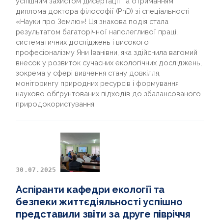
успішним захистом дисертації та отриманням
диплома доктора філософії (PhD) зі спеціальності
«Науки про Землю»! Ця знакова подія стала
результатом багаторічної наполегливої праці,
систематичних досліджень і високого
професіоналізму Яни Іванівни, яка здійснила вагомий
внесок у розвиток сучасних екологічних досліджень,
зокрема у сфері вивчення стану довкілля,
моніторингу природних ресурсів і формування
науково обґрунтованих підходів до збалансованого
природокористування
30.07.2025
Аспіранти кафедри екології та
безпеки життєдіяльності успішно
представили звіти за друге півріччя