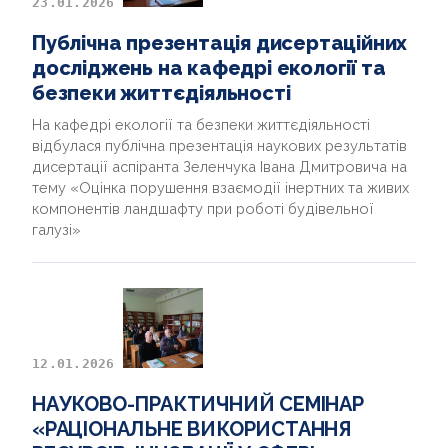
23.01.2026
НОВИНИ
Публічна презентація дисертаційних
досліджень на кафедрі екології та
ДОКУМЕНТИ ТА АРХІВИ
безпеки життєдіяльності
На кафедрі екології та безпеки життєдіяльності
ДОПОМОГА АВТОРУ
відбулася публічна презентація наукових результатів
дисертації аспіранта Зеленчука Івана Дмитровича на
INTERNATIONAL PROJECT
тему «Оцінка порушення взаємодії інертних та живих
компонентів ландшафту при роботі будівельної
ВИПУСКНИКИ
галузі»
12.01.2026
НАУКОВО-ПРАКТИЧНИЙ СЕМІНАР
«РАЦІОНАЛЬНЕ ВИКОРИСТАННЯ