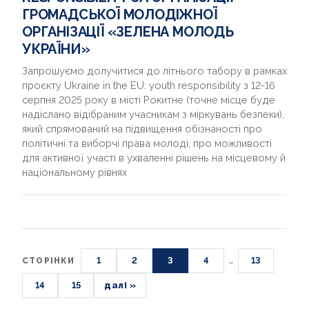
ГРОМАДСЬКОЇ МОЛОДІЖНОЇ
ОРГАНІЗАЦІЇ «ЗЕЛЕНА МОЛОДЬ
УКРАЇНИ»
Запрошуємо долучитися до літнього табору в рамках
проєкту Ukraine in the EU: youth responsibility з 12-16
серпня 2025 року в місті Рокитне (точне місце буде
надіслано відібраним учасникам з міркувань безпеки),
який спрямований на підвищення обізнаності про
політичні та виборчі права молоді, про можливості
для активної участі в ухваленні рішень на місцевому й
національному рівнях
1
2
3
4
…
13
СТОРІНКИ
14
15
далі »